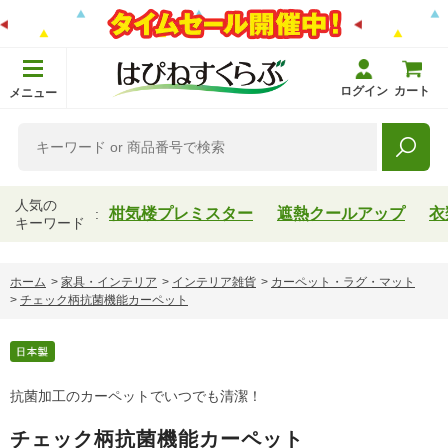
ログイン
カート
メニュー
人気の
柑気楼プレミスター
遮熱クールアップ
衣
キーワード
ホーム
>
家具・インテリア
>
インテリア雑貨
>
カーペット・ラグ・マット
>
チェック柄抗菌機能カーペット
抗菌加工のカーペットでいつでも清潔！
チェック柄抗菌機能カーペット