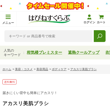
ログイン
カート
メニュー
人気の
柑気楼プレミスター
遮熱クールアップ
衣
キーワード
ホーム
>
美容・コスメ
>
美容用品
>
ボディケア
>
アカスリ美肌ブラシ
届きにくい背中も簡単にアカスリ！
アカスリ美肌ブラシ