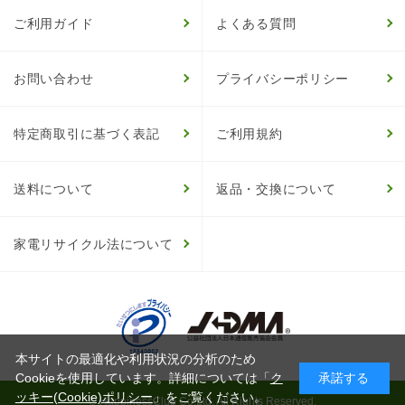
ご利用ガイド
よくある質問
お問い合わせ
プライバシーポリシー
特定商取引に基づく表記
ご利用規約
送料について
返品・交換について
家電リサイクル法について
本サイトの最適化や利用状況の分析のため
Cookieを使用しています。詳細については「
ク
承諾する
ッキー(Cookie)ポリシー
」をご覧ください。
© HappinessClub Co.Ltd. All Rights Reserved.