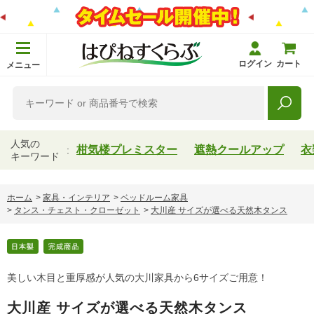
ログイン
カート
メニュー
人気の
柑気楼プレミスター
遮熱クールアップ
衣
キーワード
ホーム
>
家具・インテリア
>
ベッドルーム家具
>
タンス・チェスト・クローゼット
>
大川産 サイズが選べる天然木タンス
美しい木目と重厚感が人気の大川家具から6サイズご用意！
大川産 サイズが選べる天然木タンス