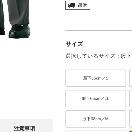
サイズ
選択しているサイズ：股下7
股下65cm／S
股下65cm／LL
股下68cm／M
注意事項