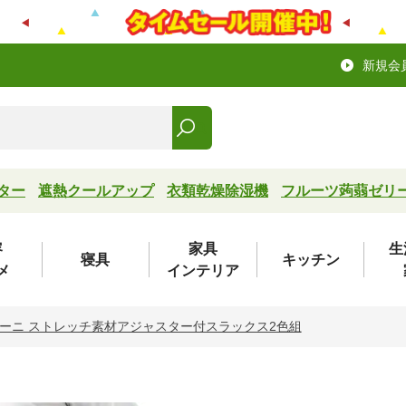
新規会
ター
遮熱クールアップ
衣類乾燥除湿機
フルーツ蒟蒻ゼリ
容
家具
生
寝具
キッチン
メ
インテリア
ーニ ストレッチ素材アジャスター付スラックス2色組