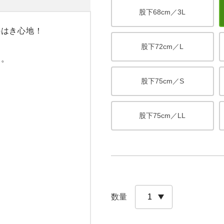
股下68cm／3L
はき心地！

股下72cm／L
。

股下75cm／S
股下75cm／LL
数量