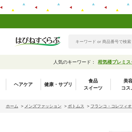
人気のキーワード：
柑気楼プレミス
食品
美
ヘアケア
健康・サプリ
スイーツ
コス
ホーム
>
メンズファッション
>
ボトムス
>
フランコ・コレツィオ