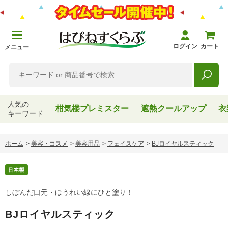
ログイン
カート
メニュー
人気の
柑気楼プレミスター
遮熱クールアップ
衣
キーワード
ホーム
>
美容・コスメ
>
美容用品
>
フェイスケア
>
BJロイヤルスティック
しぼんだ口元・ほうれい線にひと塗り！
BJロイヤルスティック