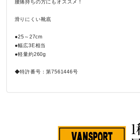
腰痛持ちの方にもオススメ！

滑りにくい靴底

●25～27cm

●幅広3E相当

●軽量約260g

◆特許番号：第7561446号