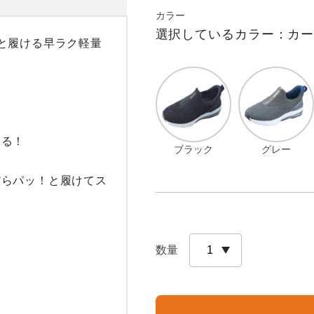
カラー
選択しているカラー：カ
と履ける早ラク軽量
る！

ブラック
グレー
だらパッ！と履けてス


数量