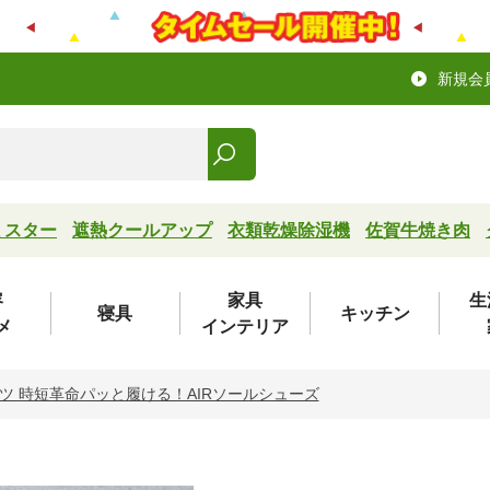
新規会
ミスター
遮熱クールアップ
衣類乾燥除湿機
佐賀牛焼き肉
容
家具
生
寝具
キッチン
メ
インテリア
ツ 時短革命パッと履ける！AIRソールシューズ