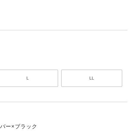
L
LL
バー×ブラック