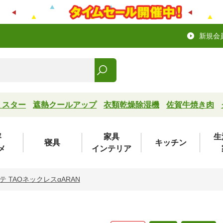
新規会
ミスター
遮熱クールアップ
衣類乾燥除湿機
佐賀牛焼き肉
容
家具
生
寝具
キッチン
メ
インテリア
 TAOネックレスαARAN