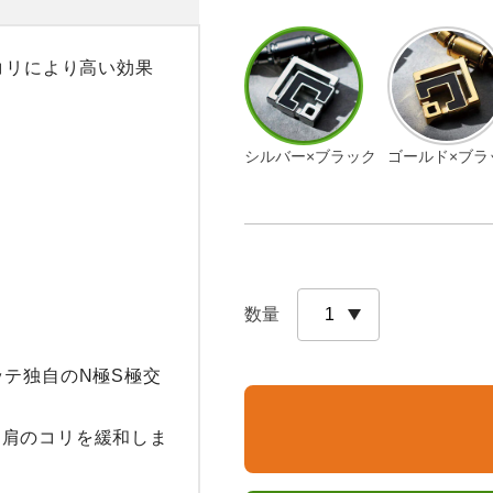
コリにより高い効果
シルバー×ブラック
ゴールド×ブラ
数量
ッテ独自のN極S極交
・肩のコリを緩和しま