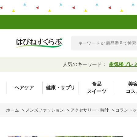
人気のキーワード：
柑気楼プレ
食品
美
ヘアケア
健康・サプリ
スイーツ
コス
ホーム
>
メンズファッション
>
アクセサリー・時計
>
コラントッテ