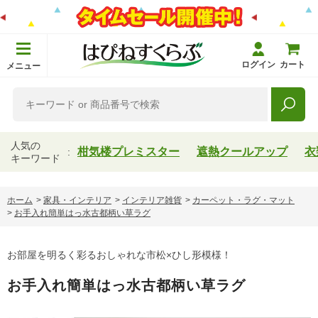
ログイン
カート
メニュー
人気の
柑気楼プレミスター
遮熱クールアップ
衣
キーワード
ホーム
>
家具・インテリア
>
インテリア雑貨
>
カーペット・ラグ・マット
>
お手入れ簡単はっ水古都柄い草ラグ
お部屋を明るく彩るおしゃれな市松×ひし形模様！
お手入れ簡単はっ水古都柄い草ラグ