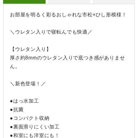
お部屋を明るく彩るおしゃれな市松×ひし形模様！

＼ウレタン入りで寝転んでも快適／

【ウレタン入り】

厚さ約8mmのウレタン入りで底つき感がありませ
ん。

＼新色登場！／

●はっ水加工

●抗菌

●コンパクト収納

●裏面滑りにくい加工

●和室にも洋室にも！