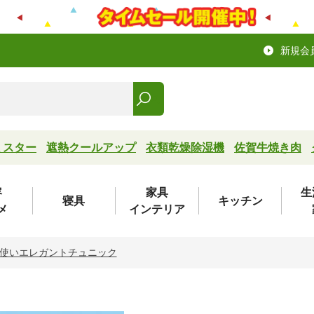
新規会
ミスター
遮熱クールアップ
衣類乾燥除湿機
佐賀牛焼き肉
容
家具
生
寝具
キッチン
メ
インテリア
使いエレガントチュニック