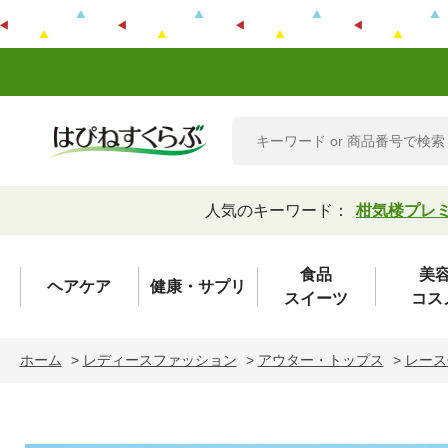
人気のキーワード：
柑気楼プレ
食品
美
ヘアケア
健康・サプリ
スイーツ
コス
ホーム
>
レディースファッション
>
アウター・トップス
>
レース