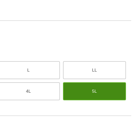
L
LL
4L
5L