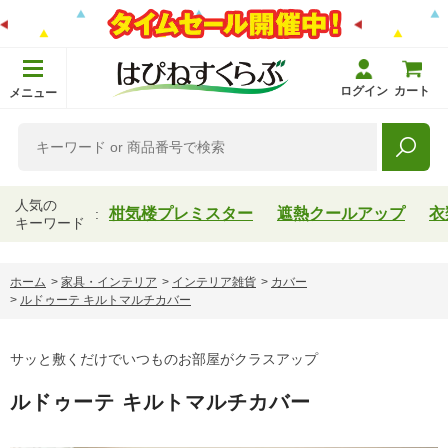
ログイン
カート
メニュー
人気の
柑気楼プレミスター
遮熱クールアップ
衣
キーワード
ホーム
>
家具・インテリア
>
インテリア雑貨
>
カバー
>
ルドゥーテ キルトマルチカバー
サッと敷くだけでいつものお部屋がクラスアップ
ルドゥーテ キルトマルチカバー