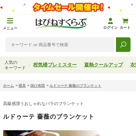
ログイン
カート
メニュー
人気の
柑気楼プレミスター
遮熱クールアップ
衣
キーワード
ホーム
>
寝具
>
掛け布団
>
ルドゥーテ 薔薇のブランケット
高級感漂うおしゃれなバラのブランケット
ルドゥーテ 薔薇のブランケット