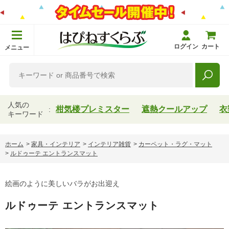
ログイン
カート
メニュー
人気の
柑気楼プレミスター
遮熱クールアップ
衣
キーワード
ホーム
>
家具・インテリア
>
インテリア雑貨
>
カーペット・ラグ・マット
>
ルドゥーテ エントランスマット
絵画のように美しいバラがお出迎え
ルドゥーテ エントランスマット