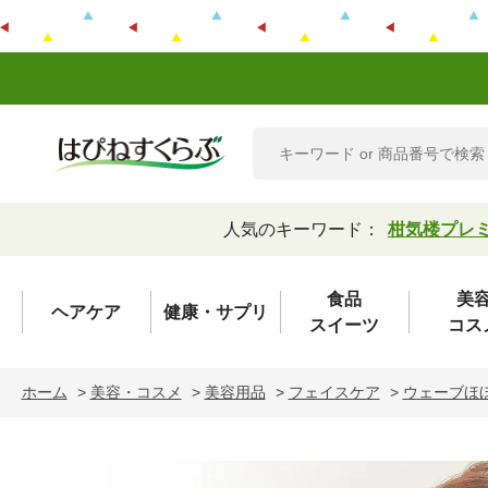
人気のキーワード：
柑気楼プレ
食品
美
ヘアケア
健康・サプリ
スイーツ
コス
ホーム
>
美容・コスメ
>
美容用品
>
フェイスケア
>
ウェーブほ