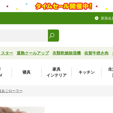
新規会
ミスター
遮熱クールアップ
衣類乾燥除湿機
佐賀牛焼き肉
容
家具
生
寝具
キッチン
メ
インテリア
ほあごローラー