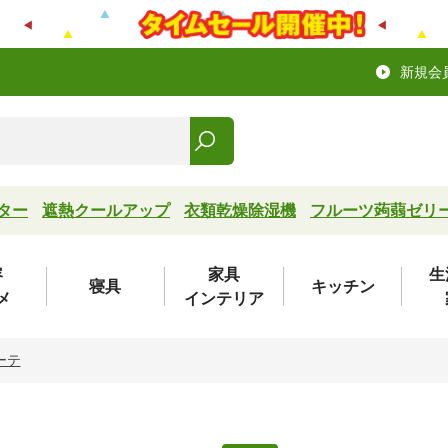
新規会
ター
遮熱クールアップ
衣類乾燥除湿機
フルーツ蒟蒻ゼリ
容
家具
生
寝具
キッチン
メ
インテリア
ボーテ