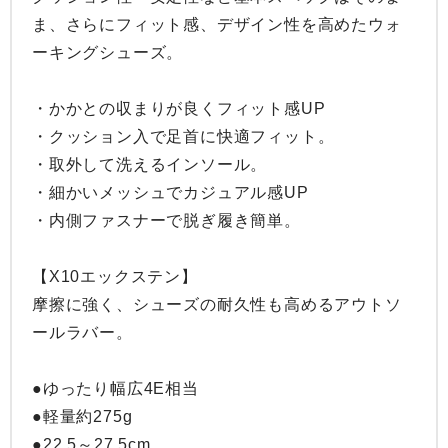
ま、さらにフィット感、デザイン性を高めたウォ
ーキングシューズ。

・かかとの収まりが良くフィット感UP

・クッション入で足首に快適フィット。

・取外して洗えるインソール。

・細かいメッシュでカジュアル感UP

・内側ファスナーで脱ぎ履き簡単。

【X10エックステン】

摩擦に強く、シューズの耐久性も高めるアウトソ
ールラバー。

●ゆったり幅広4E相当

●軽量約275g

●22.5～27.5cm
