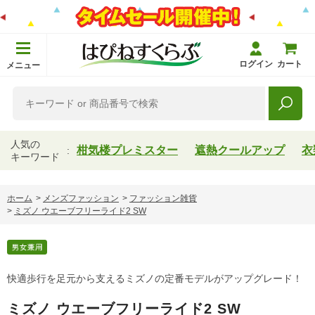
ログイン
カート
メニュー
人気の
柑気楼プレミスター
遮熱クールアップ
衣
キーワード
ホーム
>
メンズファッション
>
ファッション雑貨
>
ミズノ ウエーブフリーライド2 SW
快適歩行を足元から支えるミズノの定番モデルがアップグレード！
ミズノ ウエーブフリーライド2 SW