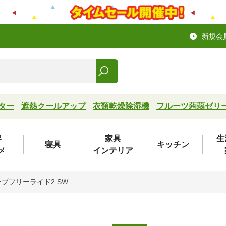
新規会
ター
遮熱クールアップ
衣類乾燥除湿機
フルーツ蒟蒻ゼリ
容
家具
生
寝具
キッチン
メ
インテリア
ーブフリーライド2 SW