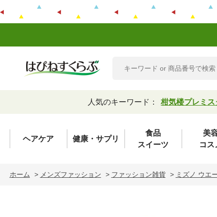
人気のキーワード：
柑気楼プレミス
食品
美
ヘアケア
健康・サプリ
スイーツ
コス
ホーム
>
メンズファッション
>
ファッション雑貨
>
ミズノ ウエ