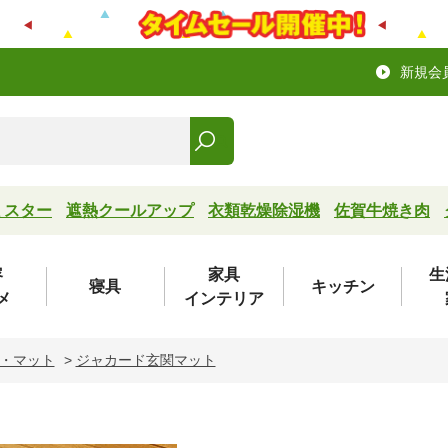
新規会
ミスター
遮熱クールアップ
衣類乾燥除湿機
佐賀牛焼き肉
容
家具
生
寝具
キッチン
メ
インテリア
・マット
>
ジャカード玄関マット