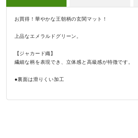
お買得！華やかな王朝柄の玄関マット！

上品なエメラルドグリーン。

【ジャカード織】

繊細な柄を表現でき、立体感と高級感が特徴です。

●裏面は滑りくい加工