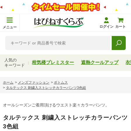
ログイン
カート
メニュー
人気の
柑気楼プレミスター
遮熱クールアップ
衣
キーワード
ホーム
>
メンズファッション
>
ボトムス
>
タルテックス 刺繍入ストレッチカラーパンツ3色組
オールシーズンご着用頂けるウエスト楽々カラーパンツ。
タルテックス 刺繍入ストレッチカラーパンツ
3色組