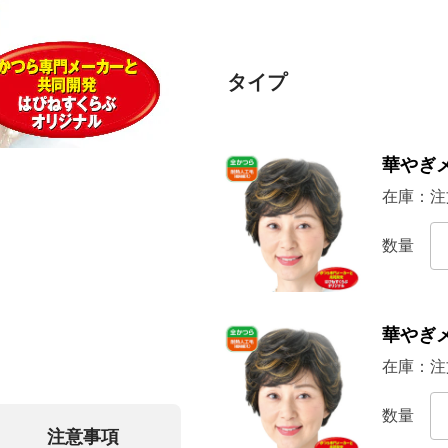
タイプ
華やぎ
在庫：
注
数量
華やぎ
在庫：
注
数量
注意事項