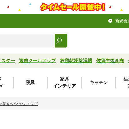
新規会
ミスター
遮熱クールアップ
衣類乾燥除湿機
佐賀牛焼き肉
容
家具
生
寝具
キッチン
メ
インテリア
やぎメッシュウィッグ