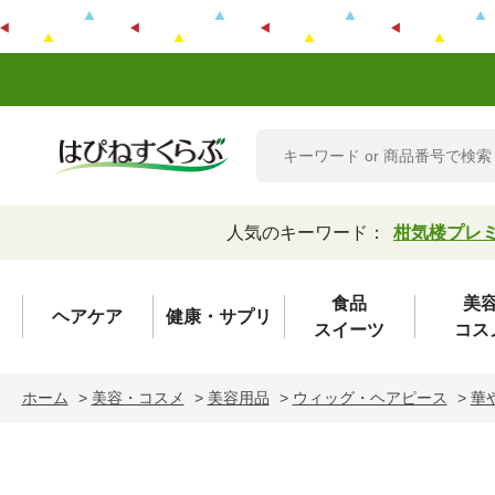
人気のキーワード：
柑気楼プレ
食品
美
ヘアケア
健康・サプリ
スイーツ
コス
ホーム
>
美容・コスメ
>
美容用品
>
ウィッグ・ヘアピース
>
華