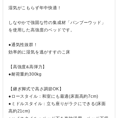
湿気がこもらず年中快適！

しなやかで強固な竹の集成材「バンブーウッド」
を使用した高強度のベッドです。

●通気性抜群！

効率的に湿気を逃がすすのこ床

【高強度&高弾力】

●耐荷重約300kg

【継ぎ脚式で高さ調節OK】

●ロースタイル：和室にも最適(床面高約7cm)

●ミドルスタイル：立ち座りがラクにできる(床面
高約21cm)
