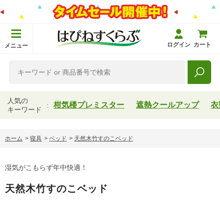
ログイン
カート
メニュー
人気の
柑気楼プレミスター
遮熱クールアップ
衣
キーワード
ホーム
>
寝具
>
ベッド
>
天然木竹すのこベッド
湿気がこもらず年中快適！
天然木竹すのこベッド