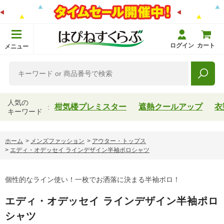
ログイン
カート
メニュー
人気の
柑気楼プレミスター
遮熱クールアップ
衣
キーワード
ホーム
>
メンズファッション
>
アウター・トップス
>
エディ・オデッセイ ラインデザイン半袖ポロシャツ
個性的なライン使い！一枚でお洒落に決まる半袖ポロ！
エディ・オデッセイ ラインデザイン半袖ポロ
シャツ