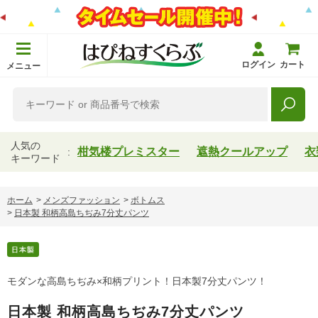
ログイン
カート
メニュー
人気の
柑気楼プレミスター
遮熱クールアップ
衣
キーワード
ホーム
>
メンズファッション
>
ボトムス
>
日本製 和柄高島ちぢみ7分丈パンツ
モダンな高島ちぢみ×和柄プリント！日本製7分丈パンツ！
日本製 和柄高島ちぢみ7分丈パンツ