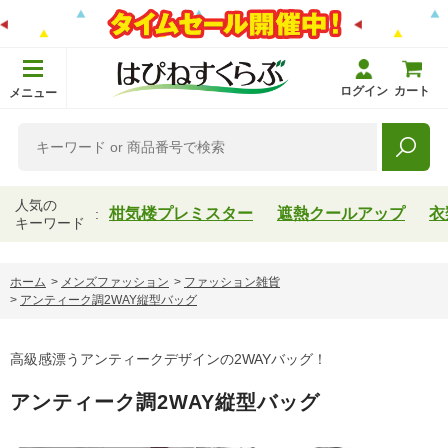
ログイン
カート
メニュー
人気の
柑気楼プレミスター
遮熱クールアップ
衣
キーワード
ホーム
>
メンズファッション
>
ファッション雑貨
>
アンティーク調2WAY縦型バッグ
高級感漂うアンティークデザインの2WAYバッグ！
アンティーク調2WAY縦型バッグ