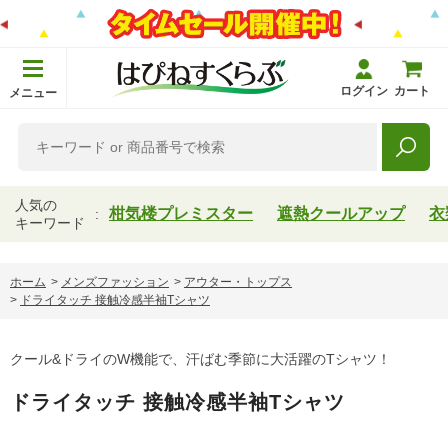
ログイン
カート
メニュー
人気の
柑気楼プレミスター
遮熱クールアップ
衣
キーワード
ホーム
>
メンズファッション
>
アウター・トップス
>
ドライタッチ 接触冷感半袖Tシャツ
クール&ドライのW機能で、汗ばむ季節に大活躍のTシャツ！
ドライタッチ 接触冷感半袖Tシャツ