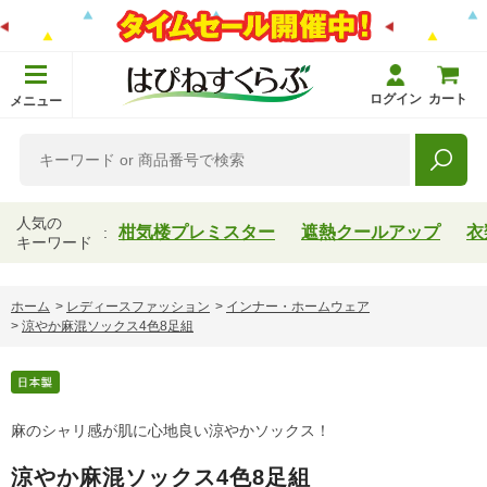
ログイン
カート
メニュー
人気の
柑気楼プレミスター
遮熱クールアップ
衣
キーワード
ホーム
>
レディースファッション
>
インナー・ホームウェア
>
涼やか麻混ソックス4色8足組
麻のシャリ感が肌に心地良い涼やかソックス！
涼やか麻混ソックス4色8足組