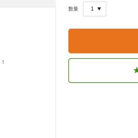
数量
！
