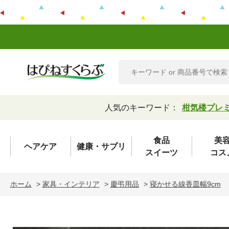
人気のキーワード：
柑気楼プレ
食品
美
ヘアケア
健康・サプリ
スイーツ
コス
ホーム
>
家具・インテリア
>
慶弔用品
>
寝かせる線香皿幅9cm