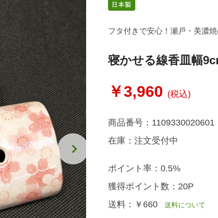
フタ付きで安心！瀬戸・美濃焼
寝かせる線香皿幅9c
￥3,960
(税込)
商品番号：
1109330020601
在庫：
注文受付中
ポイント率：
0.5%
獲得ポイント数：
20P
送料：
￥660
送料について