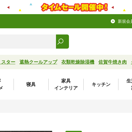
新規会
ミスター
遮熱クールアップ
衣類乾燥除湿機
佐賀牛焼き肉
容
家具
生
寝具
キッチン
メ
インテリア