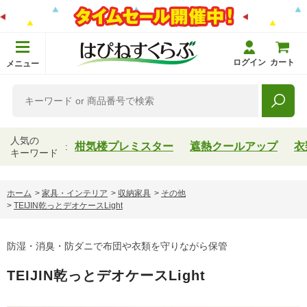
ログイン
カート
メニュー
人気の
柑気楼プレミスター
遮熱クールアップ
衣
キーワード
ホーム
>
家具・インテリア
>
収納家具
>
その他
>
TEIJIN乾っとデオケースLight
防湿・消臭・防ダニで布団や衣類を守りながら保管
TEIJIN乾っとデオケースLight