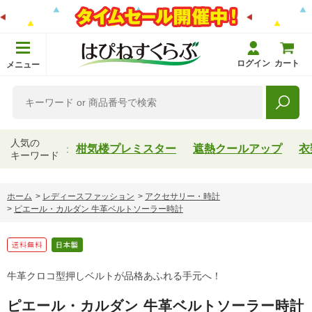
ログイン
カート
メニュー
人気の
柑気楼プレミスター
遮熱クールアップ
衣
キーワード
ホーム
>
レディースファッション
>
アクセサリー・時計
>
ピエール・カルダン 牛革ベルトソーラー時計
牛革クロコ型押しベルトが品格あふれる手元へ！
ピエール・カルダン 牛革ベルトソーラー時計