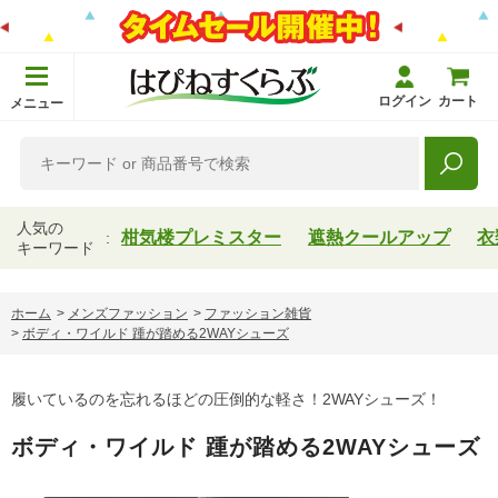
ログイン
カート
メニュー
人気の
柑気楼プレミスター
遮熱クールアップ
衣
キーワード
ホーム
>
メンズファッション
>
ファッション雑貨
>
ボディ・ワイルド 踵が踏める2WAYシューズ
履いているのを忘れるほどの圧倒的な軽さ！2WAYシューズ！
ボディ・ワイルド 踵が踏める2WAYシューズ