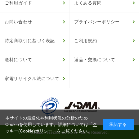
ご利用ガイド
よくある質問
お問い合わせ
プライバシーポリシー
特定商取引に基づく表記
ご利用規約
送料について
返品・交換について
家電リサイクル法について
本サイトの最適化や利用状況の分析のため
Cookieを使用しています。詳細については「
ク
承諾する
ッキー(Cookie)ポリシー
」をご覧ください。
© HappinessClub Co.Ltd. All Rights Reserved.