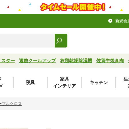
新規会
ミスター
遮熱クールアップ
衣類乾燥除湿機
佐賀牛焼き肉
容
家具
生
寝具
キッチン
メ
インテリア
ーブルクロス