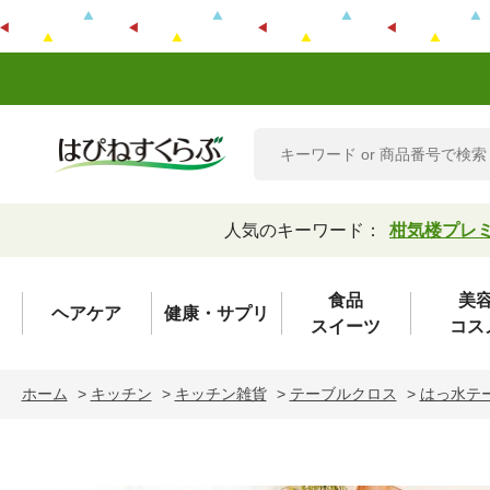
人気のキーワード：
柑気楼プレ
食品
美
ヘアケア
健康・サプリ
スイーツ
コス
ホーム
>
キッチン
>
キッチン雑貨
>
テーブルクロス
>
はっ水テ