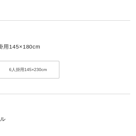
145×180cm
6人掛用145×230cm
エル