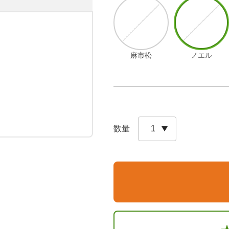
麻市松
ノエル
数量