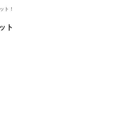
ット！
ット