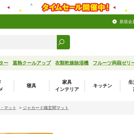
新規会
ター
遮熱クールアップ
衣類乾燥除湿機
フルーツ蒟蒻ゼリ
容
家具
生
寝具
キッチン
メ
インテリア
・マット
>
ジャカード織玄関マット