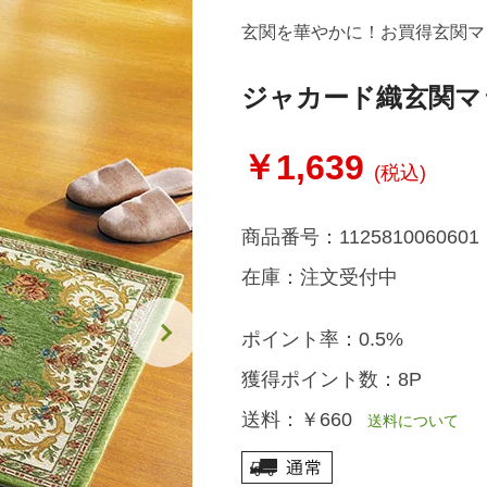
玄関を華やかに！お買得玄関マ
ジャカード織玄関マ
￥1,639
(税込)
商品番号：
1125810060601
在庫：
注文受付中
ポイント率：
0.5%
獲得ポイント数：
8P
送料：
￥660
送料について