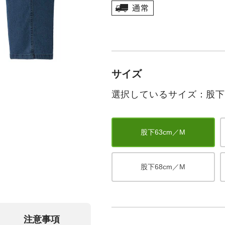
サイズ
選択しているサイズ：股下6
股下63cm／M
股下68cm／M
注意事項