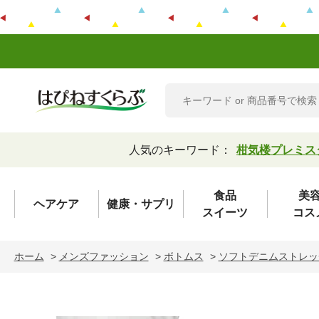
人気のキーワード：
柑気楼プレミス
食品
美
ヘアケア
健康・サプリ
スイーツ
コス
ホーム
>
メンズファッション
>
ボトムス
>
ソフトデニムストレッ