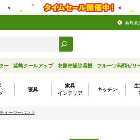
新規会
ター
遮熱クールアップ
衣類乾燥除湿機
フルーツ蒟蒻ゼリ
容
家具
生
寝具
キッチン
メ
インテリア
チイージーパンツ