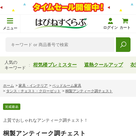
ログイン
カート
メニュー
人気の
柑気楼プレミスター
遮熱クールアップ
衣
キーワード
ホーム
>
家具・インテリア
>
ベッドルーム家具
>
タンス・チェスト・クローゼット
>
桐製アンティーク調チェスト
上質でおしゃれなアンティーク調チェスト！
桐製アンティーク調チェスト