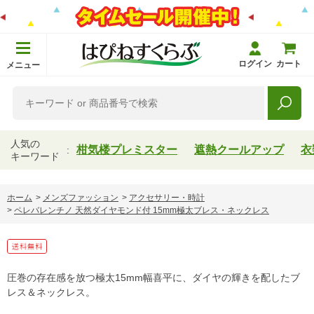
ログイン
カート
メニュー
人気の
柑気楼プレミスター
遮熱クールアップ
衣
キーワード
ホーム
>
メンズファッション
>
アクセサリー・時計
>
ペレバレンチノ 天然ダイヤモンド付 15mm極太ブレス・ネックレス
圧巻の存在感を放つ極太15mm幅喜平に、ダイヤの輝きを配したブ
レス＆ネックレス。