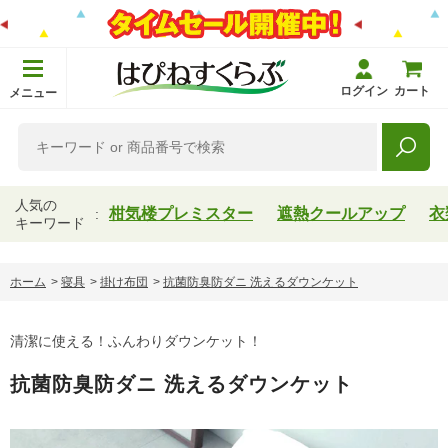
ログイン
カート
メニュー
人気の
柑気楼プレミスター
遮熱クールアップ
衣
キーワード
ホーム
>
寝具
>
掛け布団
>
抗菌防臭防ダニ 洗えるダウンケット
清潔に使える！ふんわりダウンケット！
抗菌防臭防ダニ 洗えるダウンケット