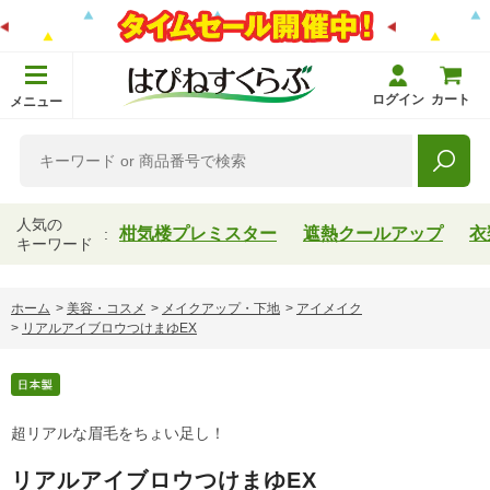
ログイン
カート
メニュー
人気の
柑気楼プレミスター
遮熱クールアップ
衣
キーワード
ホーム
>
美容・コスメ
>
メイクアップ・下地
>
アイメイク
>
リアルアイブロウつけまゆEX
超リアルな眉毛をちょい足し！
リアルアイブロウつけまゆEX