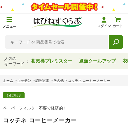
ログイン
カート
メニュー
人気の
柑気楼プレミスター
遮熱クールアップ
衣
キーワード
ホーム
>
キッチン
>
調理家電
>
その他
>
コッチネ コーヒーメーカー
ペーパーフィルター不要で経済的！
コッチネ コーヒーメーカー