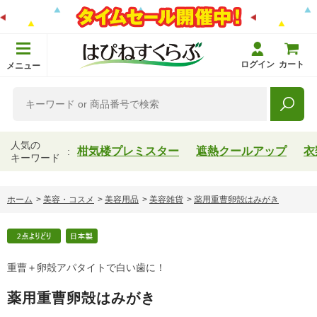
ログイン
カート
メニュー
人気の
柑気楼プレミスター
遮熱クールアップ
衣
キーワード
ホーム
>
美容・コスメ
>
美容用品
>
美容雑貨
>
薬用重曹卵殻はみがき
重曹＋卵殻アパタイトで白い歯に！
薬用重曹卵殻はみがき