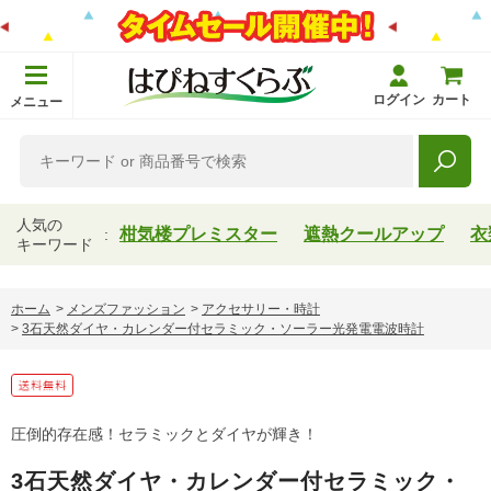
ログイン
カート
メニュー
人気の
柑気楼プレミスター
遮熱クールアップ
衣
キーワード
ホーム
>
メンズファッション
>
アクセサリー・時計
>
3石天然ダイヤ・カレンダー付セラミック・ソーラー光発電電波時計
圧倒的存在感！セラミックとダイヤが輝き！
3石天然ダイヤ・カレンダー付セラミック・