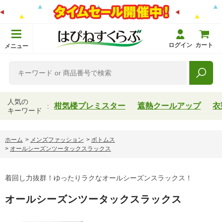
ログイン
カート
メニュー
人気の
柑気楼プレミスター
遮熱クールアップ
衣
キーワード
ホーム
>
メンズファッション
>
ボトムス
>
オールシーズンツータックスラックス
着回し力抜群！ゆったりラクなオールシーズンスラックス！
オールシーズンツータックスラックス