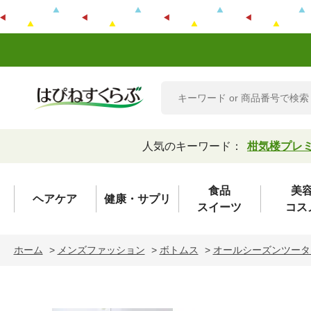
人気のキーワード：
柑気楼プレ
食品
美
ヘアケア
健康・サプリ
スイーツ
コス
ホーム
>
メンズファッション
>
ボトムス
>
オールシーズンツータ