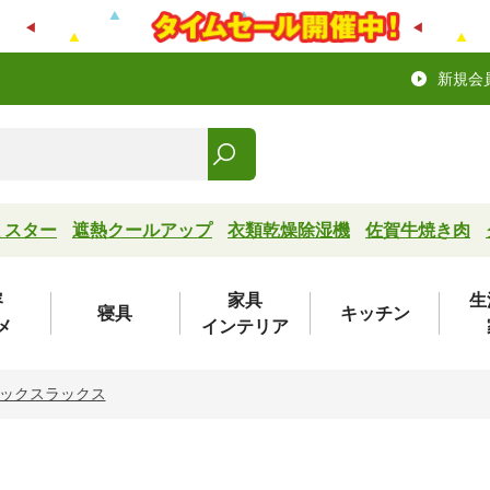
新規会
ミスター
遮熱クールアップ
衣類乾燥除湿機
佐賀牛焼き肉
容
家具
生
寝具
キッチン
メ
インテリア
ックスラックス