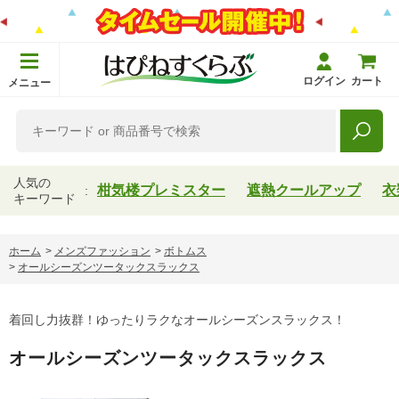
ログイン
カート
メニュー
人気の
柑気楼プレミスター
遮熱クールアップ
衣
キーワード
ホーム
>
メンズファッション
>
ボトムス
>
オールシーズンツータックスラックス
着回し力抜群！ゆったりラクなオールシーズンスラックス！
オールシーズンツータックスラックス