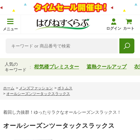
ログイン
カート
メニュー
人気の
柑気楼プレミスター
遮熱クールアップ
衣
キーワード
ホーム
>
メンズファッション
>
ボトムス
>
オールシーズンツータックスラックス
着回し力抜群！ゆったりラクなオールシーズンスラックス！
オールシーズンツータックスラックス