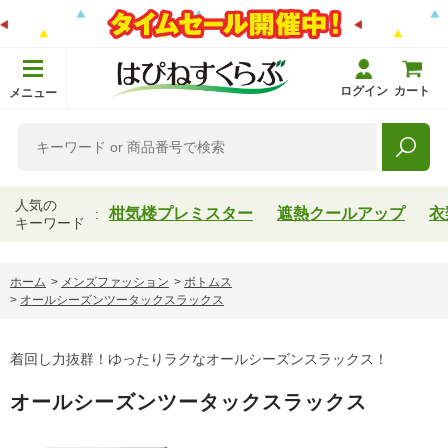
ログイン
カート
メニュー
人気の
柑気楼プレミスター
遮熱クールアップ
衣
キーワード
ホーム
>
メンズファッション
>
ボトムス
>
オールシーズンツータックスラックス
着回し力抜群！ゆったりラクなオールシーズンスラックス！
オールシーズンツータックスラックス