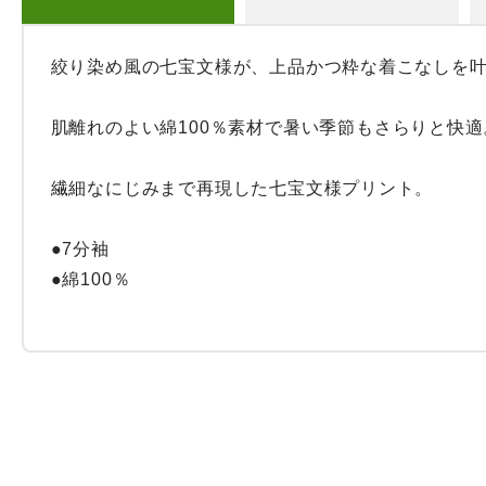
絞り染め風の七宝文様が、上品かつ粋な着こなしを叶
肌離れのよい綿100％素材で暑い季節もさらりと快適。
繊細なにじみまで再現した七宝文様プリント。

●7分袖

●綿100％