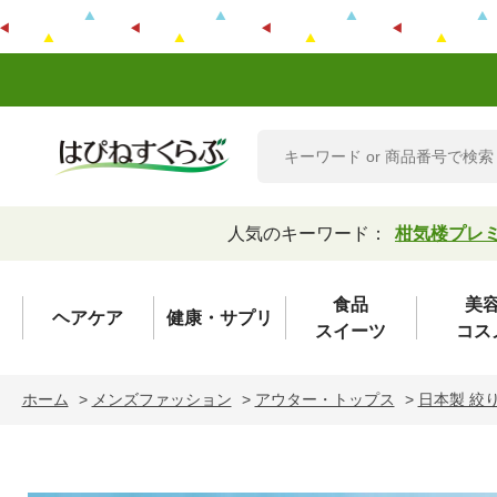
人気のキーワード：
柑気楼プレ
食品
美
ヘアケア
健康・サプリ
スイーツ
コス
ホーム
>
メンズファッション
>
アウター・トップス
>
日本製 絞