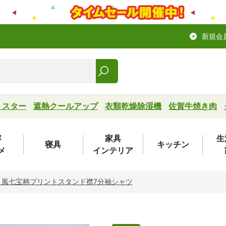
新規会
ミスター
遮熱クールアップ
衣類乾燥除湿機
佐賀牛焼き肉
容
家具
生
寝具
キッチン
メ
インテリア
り風七宝柄プリントスタンド襟7分袖シャツ