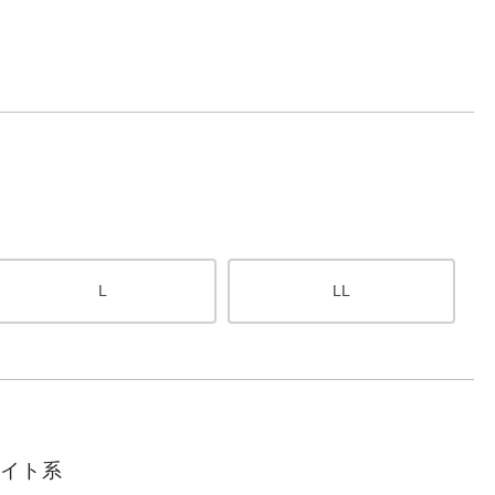
L
LL
ワイト系