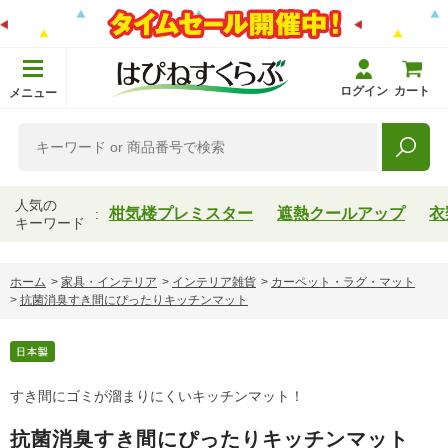
ログイン
カート
メニュー
人気の
柑気楼プレミスター
遮熱クールアップ
衣
キーワード
ホーム
>
家具・インテリア
>
インテリア雑貨
>
カーペット・ラグ・マット
>
抗菌消臭すき間にぴったりキッチンマット
すき間にゴミが溜まりにくいキッチンマット！
抗菌消臭すき間にぴったりキッチンマット