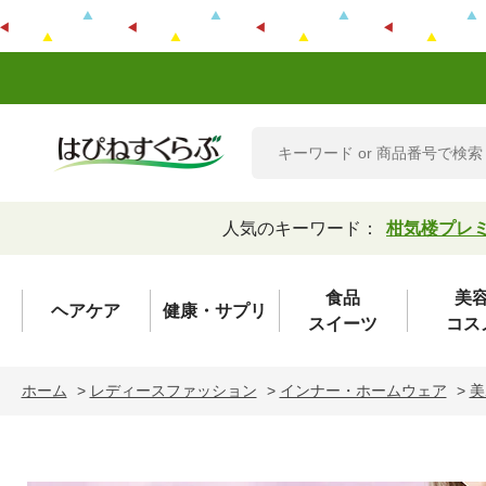
人気のキーワード：
柑気楼プレ
食品
美
ヘアケア
健康・サプリ
スイーツ
コス
ホーム
>
レディースファッション
>
インナー・ホームウェア
>
美