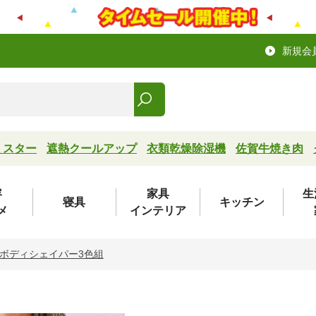
新規会
ミスター
遮熱クールアップ
衣類乾燥除湿機
佐賀牛焼き肉
容
家具
生
寝具
キッチン
メ
インテリア
ボディシェイパー3色組