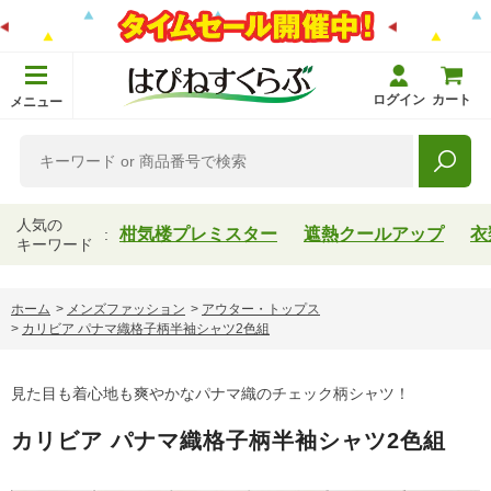
ログイン
カート
メニュー
人気の
柑気楼プレミスター
遮熱クールアップ
衣
キーワード
ホーム
>
メンズファッション
>
アウター・トップス
>
カリビア パナマ織格子柄半袖シャツ2色組
見た目も着心地も爽やかなパナマ織のチェック柄シャツ！
カリビア パナマ織格子柄半袖シャツ2色組