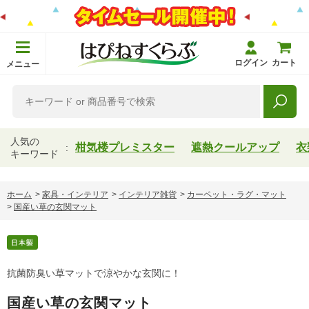
ログイン
カート
メニュー
人気の
柑気楼プレミスター
遮熱クールアップ
衣
キーワード
ホーム
>
家具・インテリア
>
インテリア雑貨
>
カーペット・ラグ・マット
>
国産い草の玄関マット
抗菌防臭い草マットで涼やかな玄関に！
国産い草の玄関マット